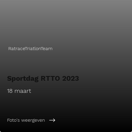
RatraceTriatlonTeam
Sportdag RTTO 2023
18 maart
Foto's weergeven